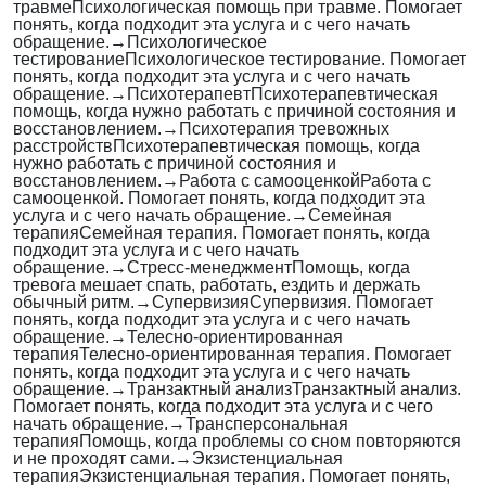
травме
Психологическая помощь при травме. Помогает
понять, когда подходит эта услуга и с чего начать
обращение.
→
Психологическое
тестирование
Психологическое тестирование. Помогает
понять, когда подходит эта услуга и с чего начать
обращение.
→
Психотерапевт
Психотерапевтическая
помощь, когда нужно работать с причиной состояния и
восстановлением.
→
Психотерапия тревожных
расстройств
Психотерапевтическая помощь, когда
нужно работать с причиной состояния и
восстановлением.
→
Работа с самооценкой
Работа с
самооценкой. Помогает понять, когда подходит эта
услуга и с чего начать обращение.
→
Семейная
терапия
Семейная терапия. Помогает понять, когда
подходит эта услуга и с чего начать
обращение.
→
Стресс-менеджмент
Помощь, когда
тревога мешает спать, работать, ездить и держать
обычный ритм.
→
Супервизия
Супервизия. Помогает
понять, когда подходит эта услуга и с чего начать
обращение.
→
Телесно-ориентированная
терапия
Телесно-ориентированная терапия. Помогает
понять, когда подходит эта услуга и с чего начать
обращение.
→
Транзактный анализ
Транзактный анализ.
Помогает понять, когда подходит эта услуга и с чего
начать обращение.
→
Трансперсональная
терапия
Помощь, когда проблемы со сном повторяются
и не проходят сами.
→
Экзистенциальная
терапия
Экзистенциальная терапия. Помогает понять,