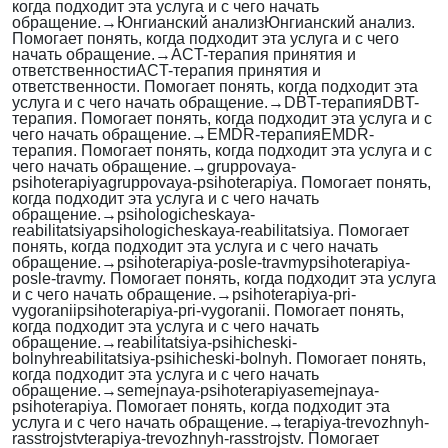
когда подходит эта услуга и с чего начать
обращение.
→
Юнгианский анализ
Юнгианский анализ.
Помогает понять, когда подходит эта услуга и с чего
начать обращение.
→
ACT-терапия принятия и
ответственности
ACT-терапия принятия и
ответственности. Помогает понять, когда подходит эта
услуга и с чего начать обращение.
→
DBT-терапия
DBT-
терапия. Помогает понять, когда подходит эта услуга и с
чего начать обращение.
→
EMDR-терапия
EMDR-
терапия. Помогает понять, когда подходит эта услуга и с
чего начать обращение.
→
gruppovaya-
psihoterapiya
gruppovaya-psihoterapiya. Помогает понять,
когда подходит эта услуга и с чего начать
обращение.
→
psihologicheskaya-
reabilitatsiya
psihologicheskaya-reabilitatsiya. Помогает
понять, когда подходит эта услуга и с чего начать
обращение.
→
psihoterapiya-posle-travmy
psihoterapiya-
posle-travmy. Помогает понять, когда подходит эта услуга
и с чего начать обращение.
→
psihoterapiya-pri-
vygoranii
psihoterapiya-pri-vygoranii. Помогает понять,
когда подходит эта услуга и с чего начать
обращение.
→
reabilitatsiya-psihicheski-
bolnyh
reabilitatsiya-psihicheski-bolnyh. Помогает понять,
когда подходит эта услуга и с чего начать
обращение.
→
semejnaya-psihoterapiya
semejnaya-
psihoterapiya. Помогает понять, когда подходит эта
услуга и с чего начать обращение.
→
terapiya-trevozhnyh-
rasstrojstv
terapiya-trevozhnyh-rasstrojstv. Помогает