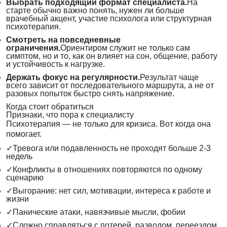
Выбрать подходящий формат специалиста.
На
старте обычно важно понять, нужен ли больше
врачебный акцент, участие психолога или структурная
психотерапия.
Смотреть на повседневные
ограничения.
Ориентиром служит не только сам
симптом, но и то, как он влияет на сон, общение, работу
и устойчивость к нагрузке.
Держать фокус на регулярности.
Результат чаще
всего зависит от последовательного маршрута, а не от
разовых попыток быстро снять напряжение.
Когда стоит обратиться
Признаки, что пора к специалисту
Психотерапия — не только для кризиса. Вот когда она
помогает.
✓
Тревога или подавленность не проходят больше 2-3
недель
✓
Конфликты в отношениях повторяются по одному
сценарию
✓
Выгорание: нет сил, мотивации, интереса к работе и
жизни
✓
Панические атаки, навязчивые мысли, фобии
✓
Сложно справляться с потерей, разводом, переездом